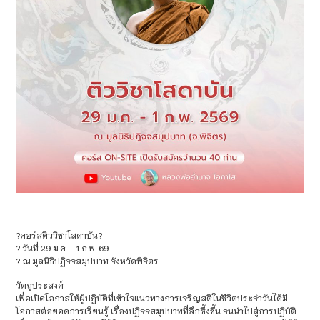
?คอร์สติววิชาโสดาบัน?
?️ วันที่ 29 ม.ค. – 1 ก.พ. 69
? ณ มูลนิธิปฏิจจสมุปบาท จังหวัดพิจิตร
วัตถุประสงค์
เพื่อเปิดโอกาสให้ผู้ปฏิบัติที่เข้าใจแนวทางการเจริญสติในชีวิตประจำวันได้มี
โอกาสต่อยอดการเรียนรู้ เรื่องปฏิจจสมุปบาทที่ลึกซึ้งขึ้น จนนำไปสู่การปฏิบัติ