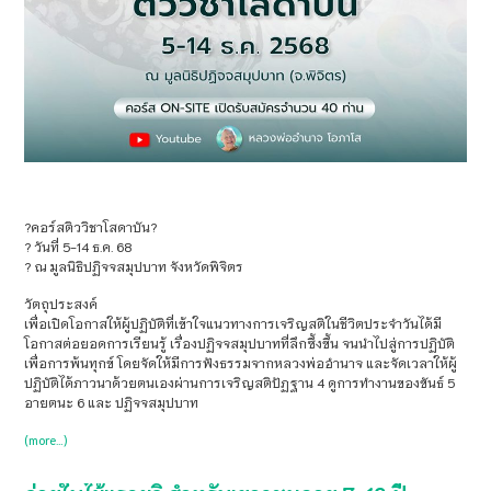
?คอร์สติววิชาโสดาบัน?
?️ วันที่ 5-14 ธ.ค. 68
? ณ มูลนิธิปฏิจจสมุปบาท จังหวัดพิจิตร
วัตถุประสงค์
เพื่อเปิดโอกาสให้ผู้ปฏิบัติที่เข้าใจแนวทางการเจริญสติในชีวิตประจำวันได้มี
โอกาสต่อยอดการเรียนรู้ เรื่องปฏิจจสมุปบาทที่ลึกซึ้งขึ้น จนนำไปสู่การปฏิบัติ
เพื่อการพ้นทุกข์ โดยจัดให้มีการฟังธรรมจากหลวงพ่ออำนาจ และจัดเวลาให้ผู้
ปฏิบัติได้ภาวนาด้วยตนเองผ่านการเจริญสติปัฏฐาน 4 ดูการทำงานของขันธ์ 5
อายตนะ 6 และ ปฏิจจสมุปบาท
(more…)