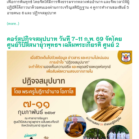
เพื่อการพ้นทุกข์ โดยจัดให้มีการฟังธรรมจากหลวงพ่ออำนาจ และจัดเวลาให้ผู้
ปฏิบัติได้ภาวนาด้วยตนเองผ่านการเจริญสติปัฏฐาน 4 ดูการทำงานของขันธ์ 5
อายตนะ 6 และ ปฏิจจสมุปบาท
(more…)
คอร์สปฏิจจสมุปบาท วันที่ 7-11 ก.พ. 69 จัดโดย
ศูนย์วิปัสสนายุวพุทธฯ เฉลิมพระเกียรติ ศูนย์ 2