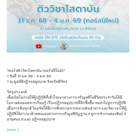
?คอร์สติววิชาโสดาบัน (คอร์สปีใหม่)?
?️ วันที่ 31 ธ.ค. 68 – 4 ม.ค. 69
? ณ มูลนิธิปฏิจจสมุปบาท จังหวัดพิจิตร
วัตถุประสงค์
เพื่อเปิดโอกาสให้ผู้ปฏิบัติที่เข้าใจแนวทางการเจริญสติในชีวิตประจำวันได้มี
โอกาสต่อยอดการเรียนรู้ เรื่องปฏิจจสมุปบาทที่ลึกซึ้งขึ้น จนนำไปสู่การปฏิบัติ
เพื่อการพ้นทุกข์ โดยจัดให้มีการฟังธรรมจากหลวงพ่ออำนาจ และจัดเวลาให้ผู้
ปฏิบัติได้ภาวนาด้วยตนเองผ่านการเจริญสติปัฏฐาน 4 ดูการทำงานของขันธ์ 5
อายตนะ 6 และ ปฏิจจสมุปบาท
(more…)