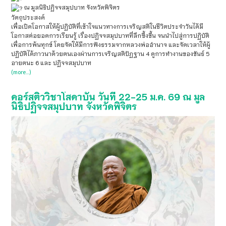
ณ มูลนิธิปฏิจจสมุปบาท จังหวัดพิจิตร
วัตถุประสงค์
เพื่อเปิดโอกาสให้ผู้ปฏิบัติที่เข้าใจแนวทางการเจริญสติในชีวิตประจำวันได้มี
โอกาสต่อยอดการเรียนรู้ เรื่องปฏิจจสมุปบาทที่ลึกซึ้งขึ้น จนนำไปสู่การปฏิบัติ
เพื่อการพ้นทุกข์ โดยจัดให้มีการฟังธรรมจากหลวงพ่ออำนาจ และจัดเวลาให้ผู้
ปฏิบัติได้ภาวนาด้วยตนเองผ่านการเจริญสติปัฏฐาน 4 ดูการทำงานของขันธ์ 5
อายตนะ 6 และ ปฏิจจสมุปบาท
(more…)
คอร์สติววิชาโสดาบัน วันที่ 22-25 ม.ค. 69 ณ มูล
นิธิปฏิจจสมุปบาท จังหวัดพิจิตร