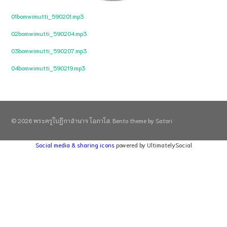
01bomwimutti_590201.mp3
02bomwimutti_590204.mp3
03bomwimutti_590207.mp3
04bomwimutti_590219.mp3
© 2026 พระครูใบฎีกาอำนาจ โอภาโส. Bento theme by Satori
Social media & sharing icons
powered by UltimatelySocial