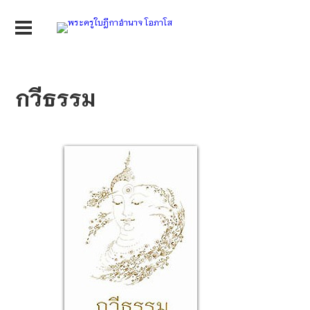
กวีธรรม