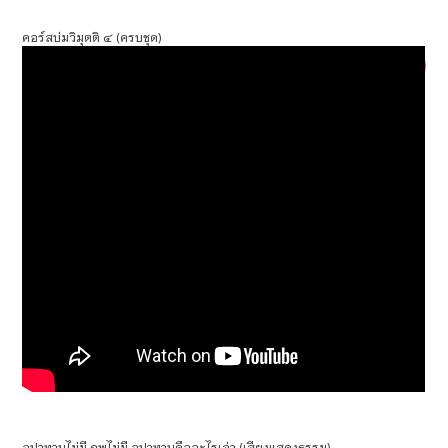
คอร์สบ่มวิมุตติ ๔ (ครบชุด)
อุปาทานไม่มี ภพไม่มี อุปาทานคืออะไรเล่า (เสียงแสดงธรรม)