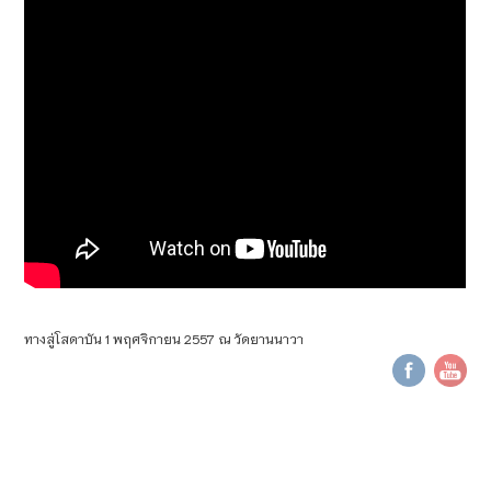
ทางสู่โสดาบัน 1 พฤศจิกายน 2557 ณ วัดยานนาวา