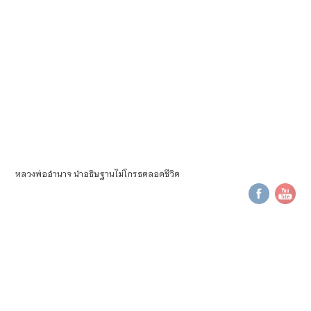
หลวงพ่ออำนาจ นำอธิษฐานไม่โกรธตลอดชีวิต