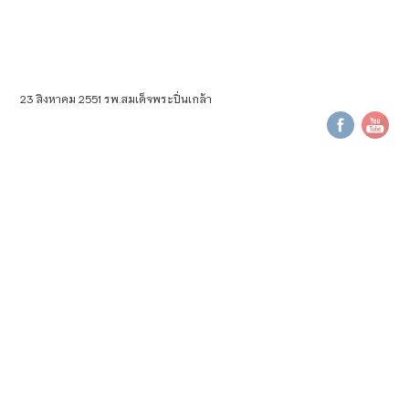
23 สิงหาคม 2551 รพ.สมเด็จพระปิ่นเกล้า