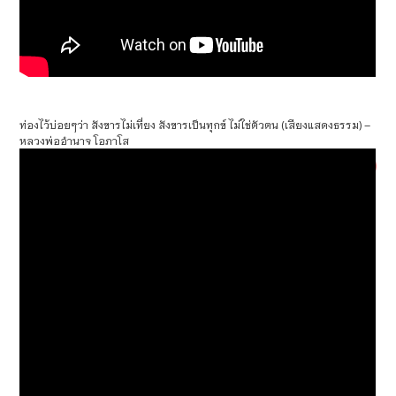
ท่องไว้บ่อยๆว่า สังขารไม่เที่ยง สังขารเป็นทุกข์ ไม่ใช่ตัวตน (เสียงแสดงธรรม) –
หลวงพ่ออำนาจ โอภาโส