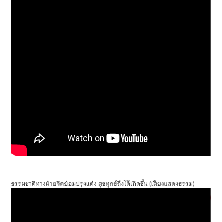
ธรรมชาติทางฝ่ายจิตย่อมปรุงแต่ง สุขทุกข์ถึงได้เกิดขึ้น (เสียงแสดงธรรม)