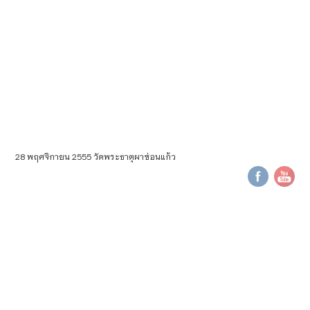
28 พฤศจิกายน 2555 วัดพระธาตุผาซ่อนแก้ว