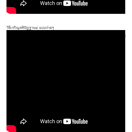
วิธีเจริญสติปัฎฐาน๔ แบบง่ายๆ