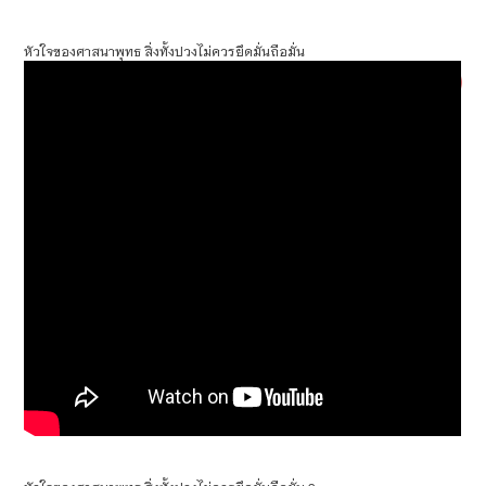
หัวใจของศาสนาพุทธ สิ่งทั้งปวงไม่ควรยึดมั่นถือมั่น