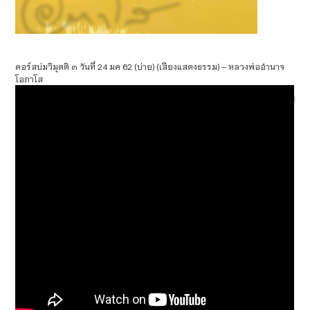
คอร์สบ่มวิมุตติ ๓ วันที่ 24 มค 62 (บ่าย) (เสียงแสดงธรรม) – หลวงพ่ออำนาจ
โอภาโส