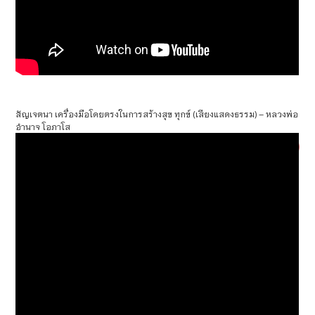
สัญเจตนา เครื่องมือโดยตรงในการสร้างสุข ทุกข์ (เสียงแสดงธรรม) – หลวงพ่อ
อำนาจ โอภาโส