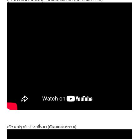
อวิชชาปรุงคำว่าเราขึ้นมา (เสียงแสดงธรรม)