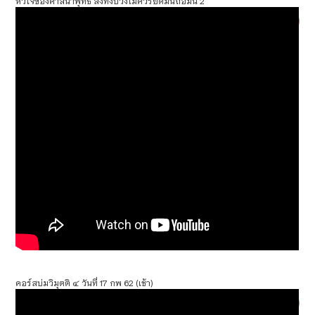
หัวใจของศาสนาพุทธ สิ่งทั้งปวงไม่ควรยึดมั่นถือมั่น 2
คอร์สบ่มวิมุตติ ๔ วันที่ 17 กพ 62 (เช้า)