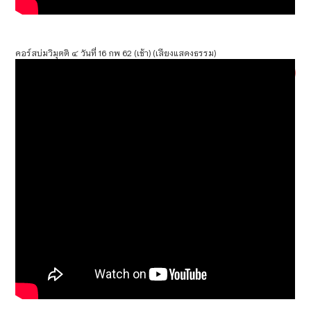
คอร์สบ่มวิมุตติ ๔ วันที่ 16 กพ 62 (เช้า) (เสียงแสดงธรรม)