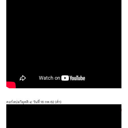
คอร์สบ่มวิมุตติ ๔ วันที่ 16 กพ 62 (ค่ำ)