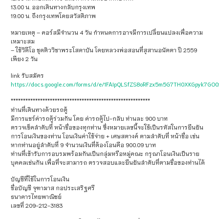
13.00 น. ออกเดินทางกลับกรุงเทพ
19.00 น. ถึงกรุงเทพโดยสวัสดิภาพ
หมายเหตุ – คอร์สมีจำนวน 4 วัน กำหนดการอาจมีการเปลี่ยนแปลงเพื่อความ
เหมาะสม
– ใช้วิดีโอ ชุดติววิชาพระโสดาบัน โดยหลวงพ่อสอนที่สุสานอนัตตา ปี 2559
เพียง 2 วัน
link รับสมัคร
https://docs.google.com/forms/d/e/1FAIpQLSfZS8oRFzx5m5G7TH0XKGpyk7GO
*********************************************************
ท่านที่เดินทางด้วยรถตู้
มีการแชร์ค่ารถตู้ร่วมกัน โดย ค่ารถตู้ไป-กลับ ท่านละ 900 บาท
ตรวจเช็คลำดับที่ หน้าชื่อของทุกท่าน ซึ่งหมายเลขนี้จะใช้เป็นรหัสในการยืนยัน
การโอนเงินของท่าน โอนเงินค่าใช้จ่าย + เศษสตางค์ ตามลำดับที่ หน้าชื่อ เช่น
หากท่านอยู่ลำดับที่ 9 จำนวนเงินที่ต้องโอนคือ 900.09 บาท
ท่านที่เข้ารับการอบรมพร้อมกันเป็นกลุ่มหรือหมู่คณะ กรุณาโอนเงินเป็นราย
บุคคลเช่นกัน เพื่อที่จะสามารถ ตรวจสอบและยืนยันลำดับที่ตามชื่อของท่านได้
บัญชีที่ใช้ในการโอนเงิน
ชื่อบัญชี จุฑามาส กอประเสริฐศรี
ธนาคารไทยพาณิชย์
เลขที่ 209-212-3183