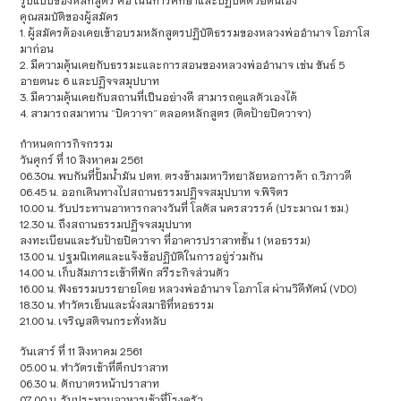
คุณสมบัติของผู้สมัคร
1. ผู้สมัครต้องเคยเข้าอบรมหลักสูตรปฏิบัติธรรมของหลวงพ่ออำนาจ โอภาโส
มาก่อน
2. มีความคุ้นเคยกับธรรมะและการสอนของหลวงพ่ออำนาจ เช่น ขันธ์ 5
อายตนะ 6 และปฏิจจสมุปบาท
3. มีความคุ้นเคยกับสถานที่เป็นอย่างดี สามารถดูแลตัวเองได้
4. สามารถสมาทาน “ปิดวาจา” ตลอดหลักสูตร (ติดป้ายปิดวาจา)
กำหนดการกิจกรรม
วันศุกร์ ที่ 10 สิงหาคม 2561
06.30น. พบกันที่ปั้มน้ำมัน ปตท. ตรงข้ามมหาวิทยาลัยหอการค้า ถ.วิภาวดี
06.45 น. ออกเดินทางไปสถานธรรมปฏิจจสมุปบาท จ.พิจิตร
10.00 น. รับประทานอาหารกลางวันที่ โลตัส นครสวรรค์ (ประมาณ 1 ชม.)
12.30 น. ถึงสถานธรรมปฏิจจสมุปบาท
ลงทะเบียนและรับป้ายปิดวาจา ที่อาคารปราสาทชั้น 1 (หอธรรม)
13.00 น. ปฐมนิเทศและแจ้งข้อปฏิบัติในการอยู่ร่วมกัน
14.00 น. เก็บสัมภาระเข้าทีพัก สรีระกิจส่วนตัว
16.00 น. ฟังธรรมบรรยายโดย หลวงพ่ออำนาจ โอภาโส ผ่านวิดีทัศน์ (VDO)
18.30 น. ทำวัตรเย็นและนั่งสมาธิที่หอธรรม
21.00 น. เจริญสติจนกระทั่งหลับ
วันเสาร์ ที่ 11 สิงหาคม 2561
05.00 น. ทำวัตรเช้าที่ตึกปราสาท
06.30 น. ตักบาตรหน้าปราสาท
07.00 น. รับประทานอาหารเช้าที่โรงครัว