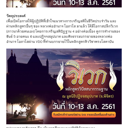
วัตถุประสงค์
เพื่อเปิดโอกาสให้ผู้ปฏิบัติที่เข้าใจแนวทางการเจริญสติในชีวิตประจำวัน และ
ผ่านหลักสูตรอื่นๆ ของ หลวงพ่ออำนาจ โอภาโส มาแล้ว ได้มีโอกาสปลีกวิเวก
(ภาวนาด้วยตนเอง) โดยการเจริญสติปัฏฐาน 4 อย่างต่อเนื่อง ดูการทำงานของ
ขันธ์ 5 อายตนะ 6 และปฏิจจสมุปบาท และฟังธรรมบรรยายของหลวงพ่อ
อำนาจ โอภาโสผ่าน VDO ที่ท่านบรรยายไว้ในหลักสูตรติววิชาพระโสดาบัน
รูปแบบของหลักสูตร คือ เน้นการศึกษาและปฏิบัติด้วยตนเอง