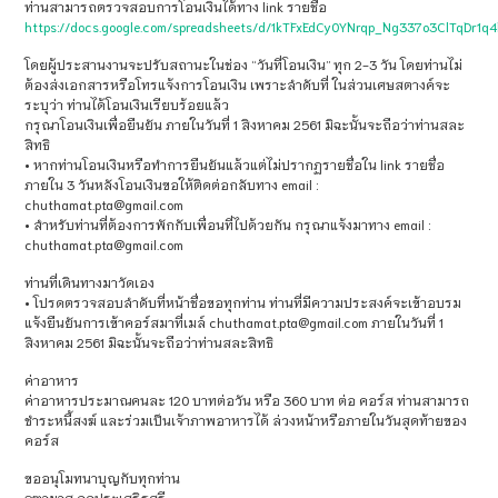
ท่านสามารถตรวจสอบการโอนเงินได้ทาง link รายชื่อ
https://docs.google.com/spreadsheets/d/1kTFxEdCy0YNrqp_Ng337o3ClTqDr1
โดยผู้ประสานงานจะปรับสถานะในช่อง “วันที่โอนเงิน” ทุก 2-3 วัน โดยท่านไม่
ต้องส่งเอกสารหรือโทรแจ้งการโอนเงิน เพราะลำดับที่ ในส่วนเศษสตางค์จะ
ระบุว่า ท่านได้โอนเงินเรียบร้อยแล้ว
กรุณาโอนเงินเพื่อยืนยัน ภายในวันที่ 1 สิงหาคม 2561 มิฉะนั้นจะถือว่าท่านสละ
สิทธิ
• หากท่านโอนเงินหรือทำการยืนยันแล้วแต่ไม่ปรากฏรายชื่อใน link รายชื่อ
ภายใน 3 วันหลังโอนเงินขอให้ติดต่อกลับทาง email :
chuthamat.pta@gmail.com
• สำหรับท่านที่ต้องการพักกับเพื่อนที่ไปด้วยกัน กรุณาแจ้งมาทาง email :
chuthamat.pta@gmail.com
ท่านที่เดินทางมาวัดเอง
• โปรดตรวจสอบลำดับที่หน้าชื่อขอทุกท่าน ท่านที่มีความประสงค์จะเข้าอบรม
แจ้งยืนยันการเข้าคอร์สมาที่เมล์ chuthamat.pta@gmail.com ภายในวันที่ 1
สิงหาคม 2561 มิฉะนั้นจะถือว่าท่านสละสิทธิ
ค่าอาหาร
ค่าอาหารประมาณคนละ 120 บาทต่อวัน หรือ 360 บาท ต่อ คอร์ส ท่านสามารถ
ชำระหนี้สงฆ์ และร่วมเป็นเจ้าภาพอาหารได้ ล่วงหน้าหรือภายในวันสุดท้ายของ
คอร์ส
ขออนุโมทนาบุญกับทุกท่าน
จุฑามาส กอประเสริฐศรี