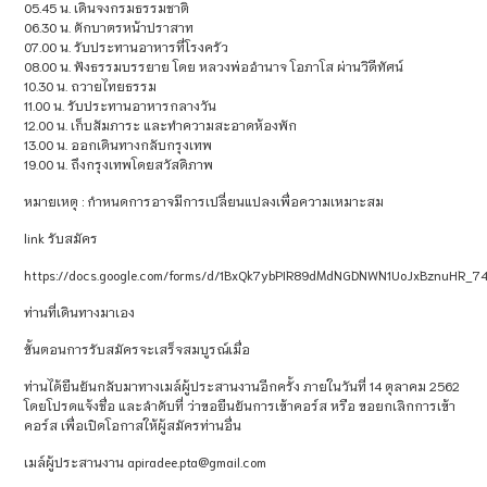
05.45 น. เดินจงกรมธรรมชาติ
06.30 น. ตักบาตรหน้าปราสาท
07.00 น. รับประทานอาหารที่โรงครัว
08.00 น. ฟังธรรมบรรยาย โดย หลวงพ่ออำนาจ โอภาโส ผ่านวิดีทัศน์
10.30 น. ถวายไทยธรรม
11.00 น. รับประทานอาหารกลางวัน
12.00 น. เก็บสัมภาระ และทำความสะอาดห้องพัก
13.00 น. ออกเดินทางกลับกรุงเทพ
19.00 น. ถึงกรุงเทพโดยสวัสดิภาพ
หมายเหตุ : กำหนดการอาจมีการเปลี่ยนแปลงเพื่อความเหมาะสม
link รับสมัคร
https://docs.google.com/forms/d/1BxQk7ybPIR89dMdNGDNWN1UoJxBznuHR_74
ท่านที่เดินทางมาเอง
ขั้นตอนการรับสมัครจะเสร็จสมบูรณ์เมื่อ
ท่านได้ยืนยันกลับมาทางเมล์ผู้ประสานงานอีกครั้ง ภายในวันที่ 14 ตุลาคม 2562
โดยโปรดแจ้งชื่อ และลำดับที่ ว่าขอยืนยันการเข้าคอร์ส หรือ ขอยกเลิกการเข้า
คอร์ส เพื่อเปิดโอกาสให้ผู้สมัครท่านอื่น
เมล์ผู้ประสานงาน apiradee.pta@gmail.com