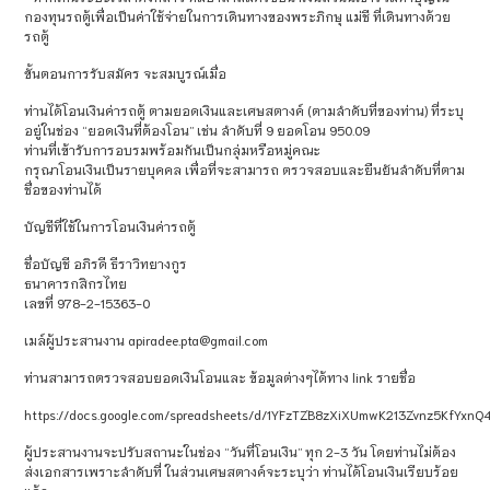
กองทุนรถตู้เพื่อเป็นค่าใช้จ่ายในการเดินทางของพระภิกษุ แม่ชี ที่เดินทางด้วย
รถตู้
ขั้นตอนการรับสมัคร จะสมบูรณ์เมื่อ
ท่านได้โอนเงินค่ารถตู้ ตามยอดเงินและเศษสตางค์ (ตามลำดับที่ของท่าน) ที่ระบุ
อยู่ในช่อง “ยอดเงินที่ต้องโอน” เช่น ลำดับที่ 9 ยอดโอน 950.09
ท่านที่เข้ารับการอบรมพร้อมกันเป็นกลุ่มหรือหมู่คณะ
กรุณาโอนเงินเป็นรายบุคคล เพื่อที่จะสามารถ ตรวจสอบและยืนยันลำดับที่ตาม
ชื่อของท่านได้
บัญชีที่ใช้ในการโอนเงินค่ารถตู้
ชื่อบัญชี อภิรดี ธีราวิทยางกูร
ธนาคารกสิกรไทย
เลขที่ 978-2-15363-0
เมล์ผู้ประสานงาน apiradee.pta@gmail.com
ท่านสามารถตรวจสอบยอดเงินโอนและ ข้อมูลต่างๆได้ทาง link รายชื่อ
https://docs.google.com/spreadsheets/d/1YFzTZB8zXiXUmwK213Zvnz5KfYxnQ
ผู้ประสานงานจะปรับสถานะในช่อง “วันที่โอนเงิน” ทุก 2-3 วัน โดยท่านไม่ต้อง
ส่งเอกสารเพราะลำดับที่ ในส่วนเศษสตางค์จะระบุว่า ท่านได้โอนเงินเรียบร้อย