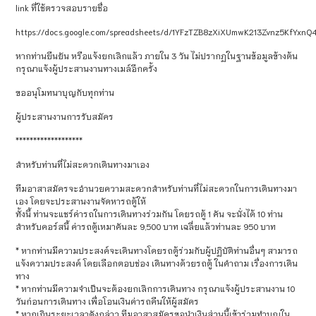
link ที่ใช้ตรวจสอบรายชื่อ
https://docs.google.com/spreadsheets/d/1YFzTZB8zXiXUmwK213Zvnz5KfYxnQ
หากท่านยืนยัน หรือแจ้งยกเลิกแล้ว ภายใน 3 วัน ไม่ปรากฏในฐานข้อมูลข้างต้น
กรุณาแจ้งผู้ประสานงานทางเมล์อีกครั้ง
ขออนุโมทนาบุญกับทุกท่าน
ผู้ประสานงานการรับสมัคร
*******************
สำหรับท่านที่ไม่สะดวกเดินทางมาเอง
ทีมอาสาสมัครจะอำนวยความสะดวกสำหรับท่านที่ไม่สะดวกในการเดินทางมา
เอง โดยจะประสานงานจัดหารถตู้ให้
ทั้งนี้ ท่านจะแชร์ค่ารถในการเดินทางร่วมกัน โดยรถตู้ 1 คัน จะนั่งได้ 10 ท่าน
สำหรับคอร์สนี้ ค่ารถตู้เหมาคันละ 9,500 บาท เฉลี่ยแล้วท่านละ 950 บาท
* หากท่านมีความประสงค์จะเดินทางโดยรถตู้ร่วมกับผู้ปฏิบัติท่านอื่นๆ สามารถ
แจ้งความประสงค์ โดยเลือกตอบช่อง เดินทางด้วยรถตู้ ในคำถาม เรื่องการเดิน
ทาง
* หากท่านมีความจำเป็นจะต้องยกเลิกการเดินทาง กรุณาแจ้งผู้ประสานงาน 10
วันก่อนการเดินทาง เพื่อโอนเงินค่ารถคืนให้ผู้สมัคร
* หากเกินระยะเวลาดังกล่าว ทีมอาสาสมัครขอนำเงินส่วนนี้เข้าร่วมทำบุญใน