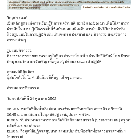
วัตถุประสงค์
เป็นหลักสูตรแห่งการเรียนรู้ในการเจริญสติ สมาธิ และปัญญา เพื่อให้สามารถ
นำหลักในการปฏิบัติธรรมไปใช้อย่างสอดคล้องกับการดำเนินชีวิตประจำวัน
ด้วยรูปแบบในการปฏิบัติ เช่น เดินจงกรม นั่งสมาธิ และ กิจกรรมส่งเสริมการ
ภาวนาต่างๆ
รูปแบบกิจกรรม
ฟังธรรมบรรยายของพระครูใบฎีกา อำนาจ โอภาโส ผ่านสื่อวิดีทัศน์ โดย มีพระ
ภิกษุ และวิทยากรรับเชิญ เกื้อกูล สรุปข้อธรรมและนำปฏิบัติ
คุณสมบัติผู้สมัคร
ผู้สนใจทั่วไป ไม่จำเป็นต้องมีพื้นฐานใดๆ มาก่อน
กำหนดการกิจกรรม
วันพฤหัสบดีที่ 24 ตุลาคม 2562
06.30 น. พบกันที่ปั้มน้ำมัน ปตท. ตรงข้ามมหาวิทยาลัยหอการค้า ถ.วิภาวดี
06.45 น. ออกเดินทางไปมูลนิธิปฏิจจสมุปบาท จ.พิจิตร
10.00 น. รับประทานอาหารกลางวันที่ โลตัส นครสวรรค์ (ประมาณ 1 ชม.) กรุณา
กลับขึ้นรถตรงต่อเวลา
12.30 น. ถึงมูลนิธิปฏิจจสมุปบาท ลงทะเบียนรับห้องพักที่อาคารปราสาทชั้น 1
(หอธรรม)