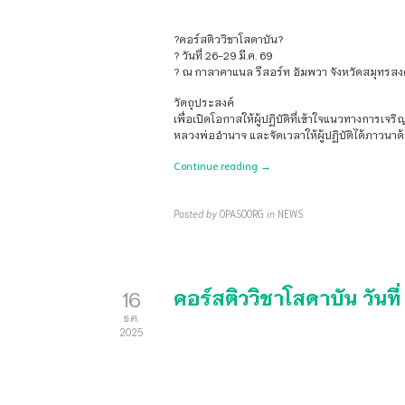
?คอร์สติววิชาโสดาบัน?
?️ วันที่ 26-29 มี.ค. 69
? ณ กาลาคาแนล รีสอร์ท อัมพวา จังหวัดสมุทรส
วัตถุประสงค์
เพื่อเปิดโอกาสให้ผู้ปฏิบัติที่เข้าใจแนวทางการเจร
หลวงพ่ออำนาจ และจัดเวลาให้ผู้ปฏิบัติได้ภาวน
Continue reading →
Posted by
OPASOORG
in
NEWS
คอร์สติววิชาโสดาบัน วันที
16
ธ.ค.
2025