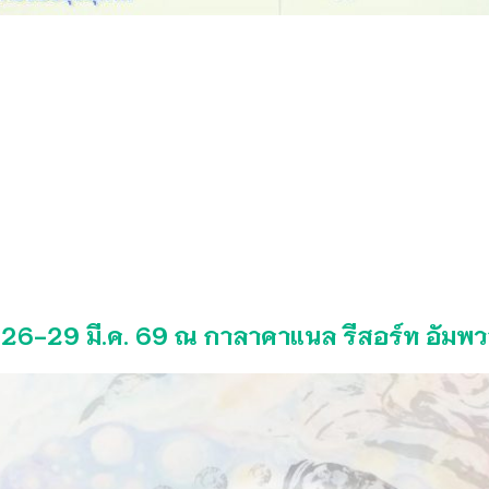
ี่ 26-29 มี.ค. 69 ณ กาลาคาแนล รีสอร์ท อัมพ