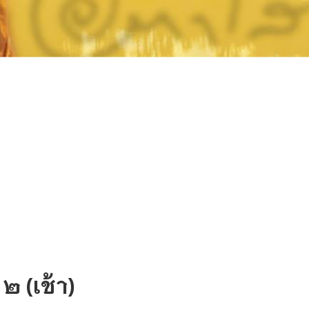
๒ (เช้า)